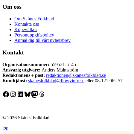
Om oss
Om Skånes Folkblad
Kontakta oss
Köpevillkor
Personuppgiftspolicy
Anmäl dig till vårt nyhetsbrev
Kontakt
Organisationsnummer:
559521-5145
Ansvarig utgivare:
Anders Malmström
Redaktionens
e-post:
redaktionen@skanesfolkblad.se
Kundtjänst:
skanesfolkblad@flowyinfo.se
eller 08-121 062 57
Facebook
Instagram
LinkedIn
Bluesky
Mastodon
Threads
© 2026 Skånes Folkblad.
top