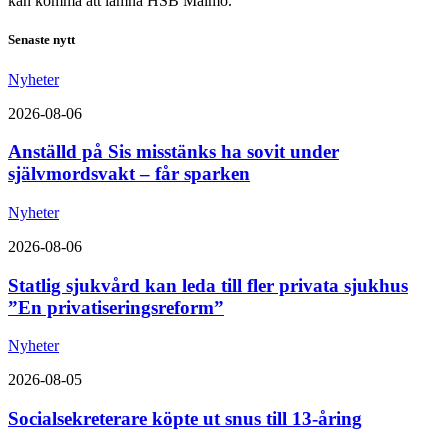
kan komma att lämna HSB Malmö.
Senaste nytt
Nyheter
2026-08-06
Anställd på Sis misstänks ha sovit under
självmordsvakt – får sparken
Nyheter
2026-08-06
Statlig sjukvård kan leda till fler privata sjukhus
”En privatiseringsreform”
Nyheter
2026-08-05
Socialsekreterare köpte ut snus till 13-åring