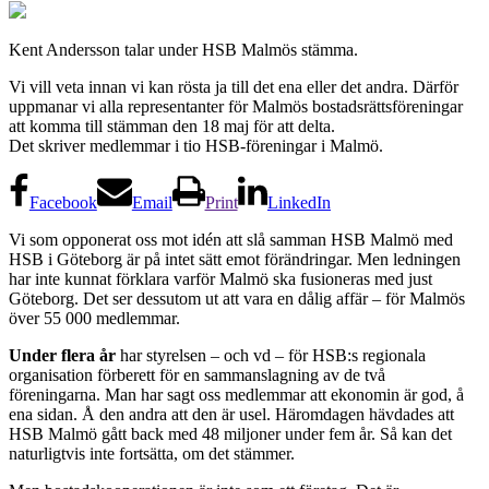
Kent Andersson talar under HSB Malmös stämma.
Vi vill veta innan vi kan rösta ja till det ena eller det andra. Därför
uppmanar vi alla representanter för Malmös bostadsrättsföreningar
att komma till stämman den 18 maj för att delta.
Det skriver medlemmar i tio HSB-föreningar i Malmö.
Facebook
Email
Print
LinkedIn
Vi som opponerat oss mot idén att slå samman HSB Malmö med
HSB i Göteborg är på intet sätt emot förändringar. Men ledningen
har inte kunnat förklara varför Malmö ska fusioneras med just
Göteborg. Det ser dessutom ut att vara en dålig affär – för Malmös
över 55 000 medlemmar.
Under flera år
har styrelsen – och vd – för HSB:s regionala
organisation förberett för en sammanslagning av de två
föreningarna. Man har sagt oss medlemmar att ekonomin är god, å
ena sidan. Å den andra att den är usel. Häromdagen hävdades att
HSB Malmö gått back med 48 miljoner under fem år. Så kan det
naturligtvis inte fortsätta, om det stämmer.