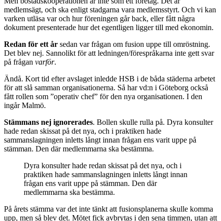
Men bostadskooperationen är inte som ett företag. Det är
medlemsägt, och ska enligt stadgarna vara medlemsstyrt. Och vi kan
varken utläsa var och hur föreningen går back, eller fått några
dokument presenterade hur det egentligen ligger till med ekonomin.
Redan för ett år
sedan var frågan om fusion uppe till omröstning.
Det blev nej. Sannolikt för att ledningen/förespråkarna inte gett svar
på frågan
varför
.
Ändå. Kort tid efter avslaget inledde HSB i de båda städerna arbetet
för att slå samman organisationerna. Så har vd:n i Göteborg också
fått rollen som ”operativ chef” för den nya organisationen. I den
ingår Malmö.
Stämmans nej ignorerades
. Bollen skulle rulla på. Dyra konsulter
hade redan skissat på det nya, och i praktiken hade
sammanslagningen inletts långt innan frågan ens varit uppe på
stämman. Den där medlemmarna ska bestämma.
Dyra konsulter hade redan skissat på det nya, och i
praktiken hade sammanslagningen inletts långt innan
frågan ens varit uppe på stämman. Den där
medlemmarna ska bestämma.
På årets stämma var det inte tänkt att fusionsplanerna skulle komma
upp, men så blev det. Mötet fick avbrytas i den sena timmen, utan att