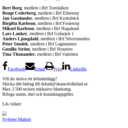
Bert Borg
, medlem i Brf Tornfalken
Bengt Cederberg
, medlem i Brf Elisetorp
Jan Gasslander
, medlem i Brf Kroksbäck
Birgitta Karlsson
, medlem i Brf Fosietorp
Mikael Karlsson
, medlem i Brf Hagalund
Lars Lanker
, medlem i Brf Gråsejen 1
Anders Ljungdahl
, medlem i Brf Silversmeden
Peter Smolek
, medlem i Brf Lagmannen
Gunilla Ström
, medlem i Brf Notarien
Tina Thunander
, medlem i Brf Valnöten
Facebook
Email
Print
LinkedIn
Vill du skriva ett debattinlägg?
Skicka ditt bidrag till
debatt@skanesfolkblad.se
Max 3 500 tecken inklusive blanksteg.
Bifoga namn, titel och kontaktuppgifter.
Läs vidare
Nyheter
Malmö