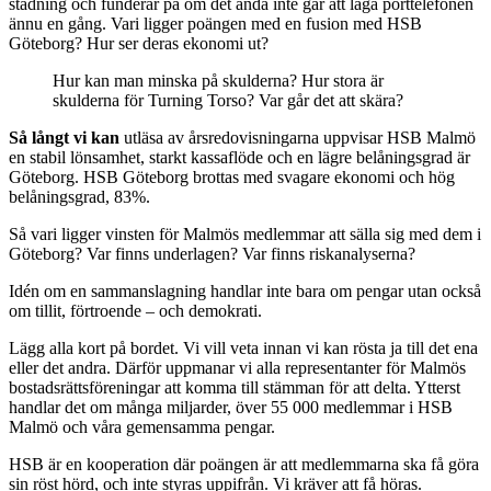
städning och funderar på om det ändå inte går att laga porttelefonen
ännu en gång. Vari ligger poängen med en fusion med HSB
Göteborg? Hur ser deras ekonomi ut?
Hur kan man minska på skulderna? Hur stora är
skulderna för Turning Torso? Var går det att skära?
Så långt vi kan
utläsa av årsredovisningarna uppvisar HSB Malmö
en stabil lönsamhet, starkt kassaflöde och en lägre belåningsgrad är
Göteborg. HSB Göteborg brottas med svagare ekonomi och hög
belåningsgrad, 83%.
Så vari ligger vinsten för Malmös medlemmar att sälla sig med dem i
Göteborg? Var finns underlagen? Var finns riskanalyserna?
Idén om en sammanslagning handlar inte bara om pengar utan också
om tillit, förtroende – och demokrati.
Lägg alla kort på bordet. Vi vill veta innan vi kan rösta ja till det ena
eller det andra. Därför uppmanar vi alla representanter för Malmös
bostadsrättsföreningar att komma till stämman för att delta. Ytterst
handlar det om många miljarder, över 55 000 medlemmar i HSB
Malmö och våra gemensamma pengar.
HSB är en kooperation där poängen är att medlemmarna ska få göra
sin röst hörd, och inte styras uppifrån. Vi kräver att få höras.