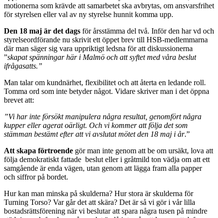
motionerna som krävde att samarbetet ska avbrytas, om ansvarsfrihet
för styrelsen eller val av ny styrelse hunnit komma upp.
Den 18 maj är det dags
för årsstämma del två. Inför den har vd och
styrelseordförande nu skrivit ett öppet brev till HSB-medlemmarna
där man säger sig vara uppriktigt ledsna för att diskussionerna
”
skapat spänningar här i Malmö och att syftet med våra beslut
ifrågasatts.”
Man talar om kundnärhet, flexibilitet och att återta en ledande roll.
Tomma ord som inte betyder något. Vidare skriver man i det öppna
brevet att:
”Vi har inte försökt manipulera några resultat, genomfört några
kupper eller agerat oärligt. Och vi kommer att följa det som
stämman bestämt efter att vi avslutat mötet den 18 maj i år
.”
Att skapa förtroende
gör man inte genom att be om ursäkt, lova att
följa demokratiskt fattade beslut eller i gråtmild ton vädja om att ett
samgående är enda vägen, utan genom att lägga fram alla papper
och siffror på bordet.
Hur kan man minska på skulderna? Hur stora är skulderna för
Turning Torso? Var går det att skära? Det är så vi gör i vår lilla
bostadsrättsförening när vi beslutar att spara några tusen på mindre