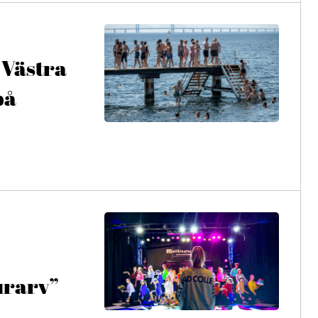
 Västra
på
urarv”