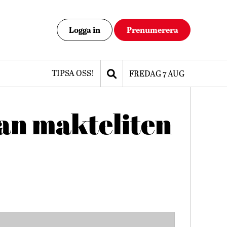
Logga in
Prenumerera
TIPSA OSS!
FREDAG 7 AUG
lan makteliten