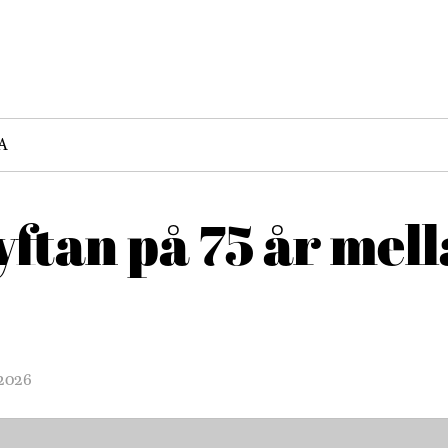
A
yftan på 75 år mel
 2026