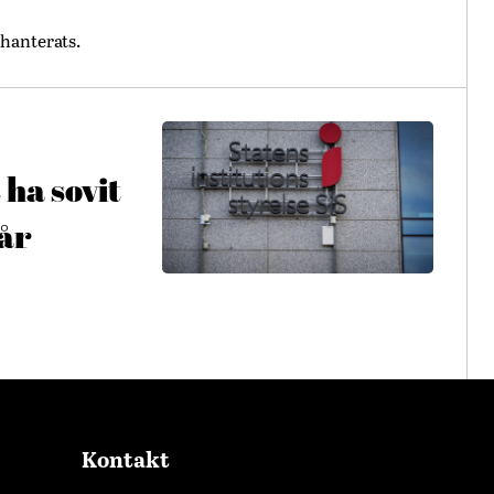
hanterats.
 ha sovit
får
Kontakt