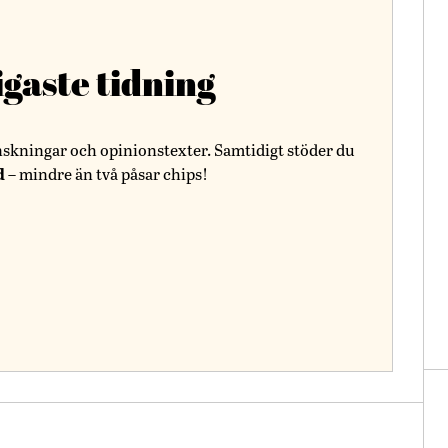
igaste tidning
nskningar och opinionstexter. Samtidigt stöder du
d
– mindre än två påsar chips!