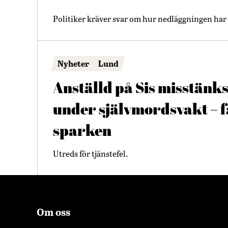
Politiker kräver svar om hur nedläggningen har 
Nyheter
Lund
Anställd på Sis misstänks
under självmordsvakt – 
sparken
Utreds för tjänstefel.
Om oss