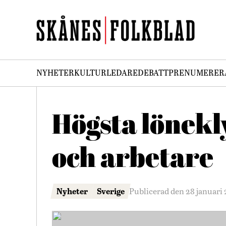
NYHETER
KULTUR
LEDARE
DEBATT
PRENUMERER
Högsta lönekl
och arbetare
Nyheter
Sverige
Publicerad den 28 januari