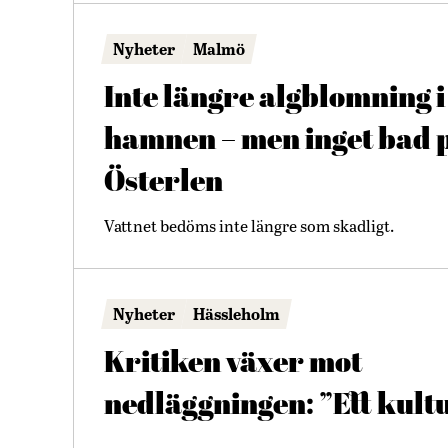
Nyheter
Malmö
Inte längre algblomning i
hamnen – men inget bad 
Österlen
Vattnet bedöms inte längre som skadligt.
Nyheter
Hässleholm
Kritiken växer mot
nedläggningen: ”Ett kult