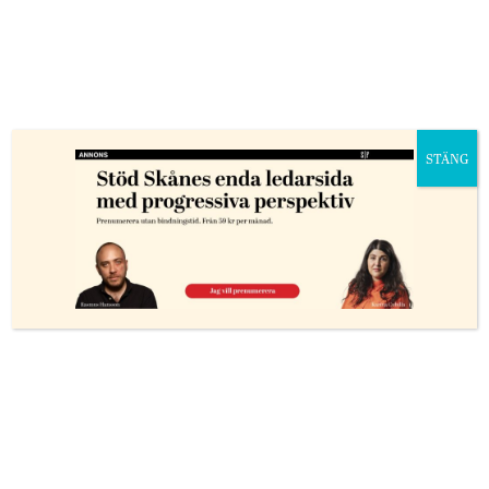
rapporter, filmklipp, vittnesmål och
expertutlåtanden ingen roll.
Från att förstå och axla ansvaret av att vara statsråd i
en regering till att klaga öppet när man inte får som
man vill. Kommunikation och spel framför politisk
STÄNG
action. En slags tramsifiering av det som borde vara
blodigt allvar.
Och det är
skillnad på att tycka olika och att försöka
bortse från sanningar för att slippa ta ansvar för sina
åsikter. Att inte göra allt för att stoppa det pågående
folkmordet. Att vilja skylla ifrån sig när Busch och
resten av den svenska regeringen bär ansvar.
Det blir inte tydligare än nu, när Gaza ligger i ruiner.
Och tycker man att palestinska liv spelar så pass liten
roll att man kan försvara den grymhet Israel utsätter
palestinier för får man faktiskt stå för det. Då får man