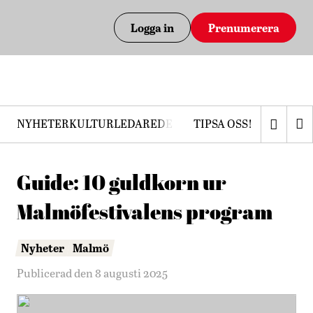
Logga in
Prenumerera
NYHETER
KULTUR
LEDARE
DEBATT
TIPSA OSS!
PRENUMERERA
Guide: 10 guldkorn ur
Malmöfestivalens program
Nyheter
Malmö
Publicerad den 8 augusti 2025