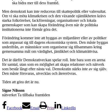
ska bidra mer till dess framtid.
Men demokrati kan inte reduceras till skattepolitik eller valresultat.
Om vi ska möta klimatkrisen och den växande ojämlikheten krävs
starka folkrörelser, fackföreningar, organisationer och lokala
gemenskaper som kan skapa förändring även när de politiska
institutionerna inte förmår göra det.
Förändring kommer inte att byggas av miljardärer eller av politiker
som anpassat sig till dagens ekonomiska system. Den måste byggas
underifrån, av människor som organiserar sig tillsammans kring
gemensamma mål om värdighet, jämlikhet och klimaträttvisa.
Det är därför Demokrativeckan spelar roll. Inte bara som en arena
för samtal, utan som en möjlighet att skapa relationer och nätverk
som består långt efter nästa val. Demokratin stärks inte av sig själv.
Den måste försvaras, utvecklas och återerövras.
Tiden att göra det är nu.
Signe Nilsson
nätverket Ta tillbaka framtiden
Facebook
Email
Print
LinkedIn