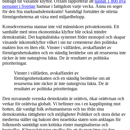
bidragit till växande klyftor. Oxfam rapporterar att
nästan 1 800 nya
personer i Sverige
hamnar i fattigdom varje vecka. Ännu en seger
för den fria marknadsdemokratin! Samtidigt fortsätter de största
förmögenheterna att växa med miljardbelopp.
Konsekvenserna stannar inte vid människors privatekonomi. Ett
samhälle med stora ekonomiska klyftor blir också mindre
demokratiskt. Det kapitalistiska systemet föder monopol och skapar
växande inkomstklyftor vilket i sin tur cementerar den politiska
makten hos en liten elit. Vinster i välfärden, avskaffandet av
förmögenhetsskatten och en ständig berättelse om att resurserna inte
räcker är inte naturgivna fakta. De är resultatet av politiska
prioriteringar.
Vinster i välfärden, avskaffandet av
förmögenhetsskatten och en ständig berättelse om att
resurserna inte räcker är inte naturgivna fakta. De är
resultatet av politiska prioriteringar.
Den nuvarande svenska demokratin är orättvis, ökar orättvisan och
verkar för orättvisa globalt. Vi befinner oss i en kapplöpning mot
botten, där vanligt folk avhumaniseras och tas ifrån sina
demokratiska rättigheter och möjligheter Politiker och stora delar av
medierna ställer sig bakom den israeliska staten som anklagas för
folkmords samtidigt som kritiska röster marginaliseras och
bestraffas. Klimataktivister straffas för att de motsätter sig den