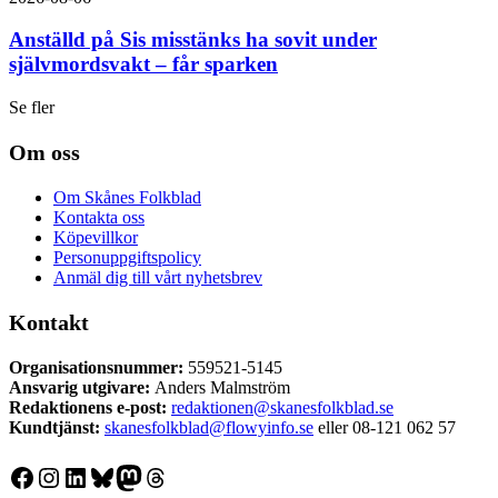
Anställd på Sis misstänks ha sovit under
självmordsvakt – får sparken
Se fler
Om oss
Om Skånes Folkblad
Kontakta oss
Köpevillkor
Personuppgiftspolicy
Anmäl dig till vårt nyhetsbrev
Kontakt
Organisationsnummer:
559521-5145
Ansvarig utgivare:
Anders Malmström
Redaktionens
e-post:
redaktionen@skanesfolkblad.se
Kundtjänst:
skanesfolkblad@flowyinfo.se
eller 08-121 062 57
Facebook
Instagram
LinkedIn
Bluesky
Mastodon
Threads