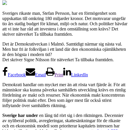
Sveriges rikaste man, Stefan Persson, har en förmögenhet som
uppskattas till omkring 180 miljarder kronor. Det motsvarar ungefär
tio års statlig budget för klimat, miljö och natur. Och politiker hävdar
att vi inte har råd att investera i den omställning som krävs? Det
skriver nätverket Ta tillbaka framtiden.
Det är Demokrativeckan i Malmö. Samtidigt närmar sig nästa val.
Men hur fri är folkviljan i ett land där den ekonomiska ojämlikheten
är den högsta i modern tid?
Det skriver Signe Nilsson för nätverket Ta tillbaka framtiden.
Facebook
Email
Print
LinkedIn
Demokrati handlar om mycket mer än att rösta vart fjärde år. För att
människor ska kunna påverka samhällets utveckling krävs en rimlig
fördelning av makt och resurser. När ekonomisk makt koncentreras
följer politisk makt efter. Den som äger mest får också störst
inflytande över samhällets riktning.
Sverige har under
en lång tid rört sig i den riktningen. Decennier
av nyliberal politik, avregleringar, skattesänkningar för de rikaste
och en ekonomisk modell som prioriterar kapitalets intressen har