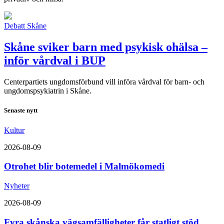
Debatt
Skåne
Skåne sviker barn med psykisk ohälsa –
inför vårdval i BUP
Centerpartiets ungdomsförbund vill införa vårdval för barn- och
ungdomspsykiatrin i Skåne.
Senaste nytt
Kultur
2026-08-09
Otrohet blir botemedel i Malmökomedi
Nyheter
2026-08-09
Fyra skånska vägsamfälligheter får statligt stöd