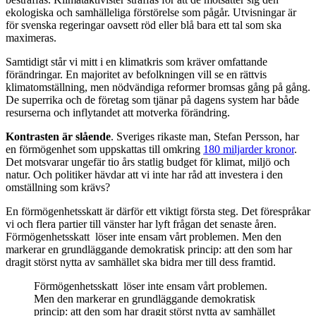
ekologiska och samhälleliga förstörelse som pågår. Utvisningar är
för svenska regeringar oavsett röd eller blå bara ett tal som ska
maximeras.
Samtidigt står vi mitt i en klimatkris som kräver omfattande
förändringar. En majoritet av befolkningen vill se en rättvis
klimatomställning, men nödvändiga reformer bromsas gång på gång.
De superrika och de företag som tjänar på dagens system har både
resurserna och inflytandet att motverka förändring.
Kontrasten är slående
. Sveriges rikaste man, Stefan Persson, har
en förmögenhet som uppskattas till omkring
180 miljarder kronor
.
Det motsvarar ungefär tio års statlig budget för klimat, miljö och
natur. Och politiker hävdar att vi inte har råd att investera i den
omställning som krävs?
En förmögenhetsskatt är därför ett viktigt första steg. Det förespråkar
vi och flera partier till vänster har lyft frågan det senaste åren.
Förmögenhetsskatt löser inte ensam vårt problemen. Men den
markerar en grundläggande demokratisk princip: att den som har
dragit störst nytta av samhället ska bidra mer till dess framtid.
Förmögenhetsskatt löser inte ensam vårt problemen.
Men den markerar en grundläggande demokratisk
princip: att den som har dragit störst nytta av samhället