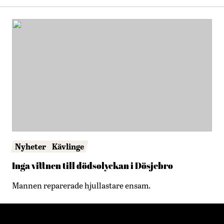
Nyheter
Kävlinge
Inga vittnen till dödsolyckan i Dösjebro
Mannen reparerade hjullastare ensam.