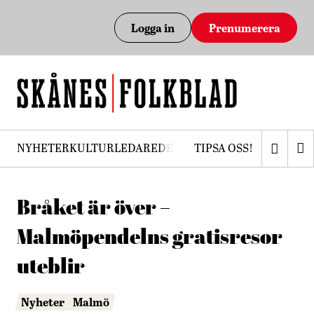
Logga in
Prenumerera
NYHETER
KULTUR
LEDARE
DEBATT
TIPSA OSS!
PRENUMERERA
Bråket är över –
Malmöpendelns gratisresor
uteblir
Nyheter
Malmö