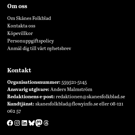
Om oss
Om Skånes Folkblad
Kontakta oss
Köpevillkor
Personuppgiftspolicy
Anmäl dig till vårt nyhetsbrev
Kontakt
Organisationsnummer:
559521-5145
Ansvarig utgivare:
Anders Malmström
Redaktionens
e-post:
redaktionen@skanesfolkblad.se
Kundtjänst:
skanesfolkblad@flowyinfo.se
eller 08-121
062 57
Facebook
Instagram
LinkedIn
Bluesky
Mastodon
Threads