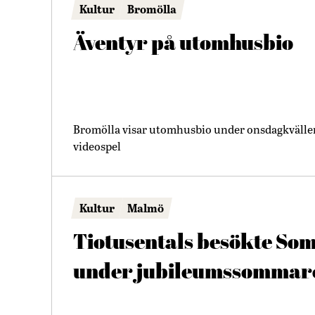
Kultur
Bromölla
Äventyr på utomhusbio
Bromölla visar utomhusbio under onsdagkvällen –
videospel
Kultur
Malmö
Tiotusentals besökte S
under jubileumssommar