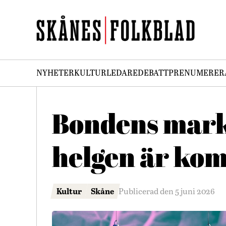
NYHETER
KULTUR
LEDARE
DEBATT
PRENUMERER
Bondens markn
helgen är ko
Kultur
Skåne
Publicerad den 5 juni 2026