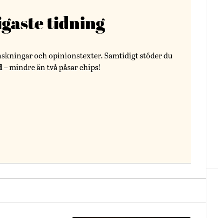
igaste tidning
nskningar och opinionstexter. Samtidigt stöder du
d
– mindre än två påsar chips!