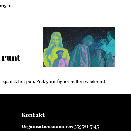
angen.
–
n runt
h spansk het pop. Pick your figheter. Bon week-end!
Kontakt
Organisationsnummer:
559521-5145