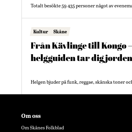
Totalt besökte 59 435 personer något av evenem
Kultur
Skåne
Från Kävlinge till Kongo 
helgguiden tar dig jorde
Helgen bjuder på funk, reggae, skånska toner oc
Om oss
Om Skånes Folkblad