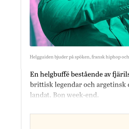
Helgguiden bjuder på spöken, fransk hiphop och 
En helgbuffé bestående av fjäril
brittisk legendar och argetins
landat. Bon week-end.