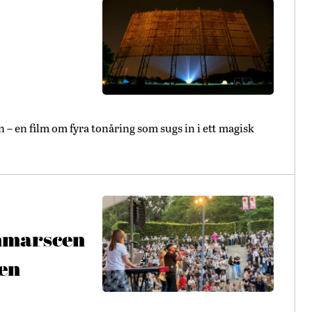
 en film om fyra tonåring som sugs in i ett magisk
ommarscen
en