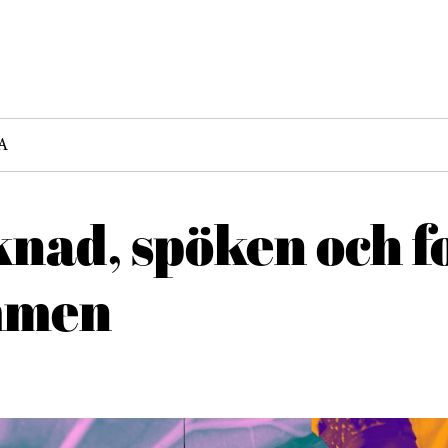
A
ad, spöken och fo
mmen